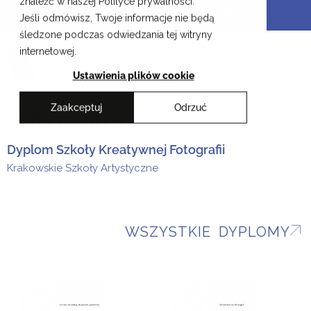
znaleźć w naszej Polityce prywatności.
Przejdź
Krakowskie Szkoły Artystyczne
Jeśli odmówisz, Twoje informacje nie będą
do
śledzone podczas odwiedzania tej witryny
treści
EN
internetowej.
Ustawienia plików cookie
Zaakceptuj
Odrzuć
Zofia Gołdyn
Dyplom Szkoły Kreatywnej Fotografii
Krakowskie Szkoły Artystyczne
WSZYSTKIE DYPLOMY