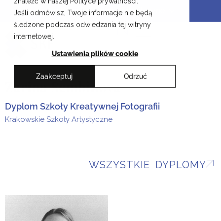
znaleźć w naszej Polityce prywatności.
Przejdź
Krakowskie Szkoły Artystyczne
Jeśli odmówisz, Twoje informacje nie będą
do
śledzone podczas odwiedzania tej witryny
treści
EN
internetowej.
Ustawienia plików cookie
Zaakceptuj
Odrzuć
Zarina Sembinova
Dyplom Szkoły Kreatywnej Fotografii
Krakowskie Szkoły Artystyczne
WSZYSTKIE DYPLOMY