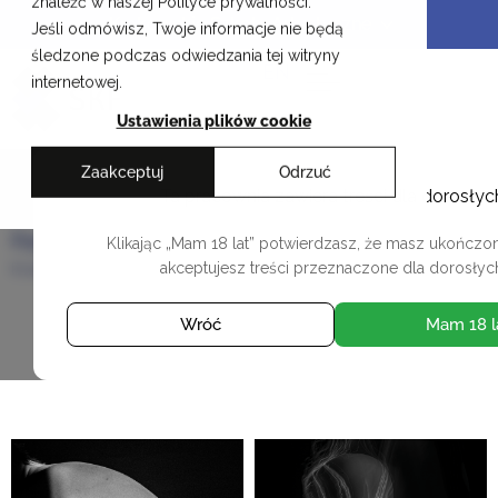
znaleźć w naszej Polityce prywatności.
Przejdź
Krakowskie Szkoły Artystyczne
Jeśli odmówisz, Twoje informacje nie będą
do
śledzone podczas odwiedzania tej witryny
treści
EN
internetowej.
Ustawienia plików cookie
Zaakceptuj
Odrzuć
Szymon Treliński
Ta pracownia zawiera treści dla dorosłyc
Dyplom Szkoły Kreatywnej Fotografii
Klikając „Mam 18 lat” potwierdzasz, że masz ukończone
Krakowskie Szkoły Artystyczne
akceptujesz treści przeznaczone dla dorosłyc
Wróć
Mam 18 l
WSZYSTKIE DYPLOMY