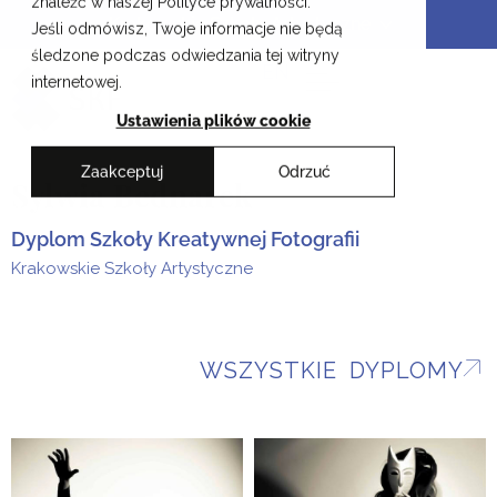
znaleźć w naszej Polityce prywatności.
Przejdź
Krakowskie Szkoły Artystyczne
Jeśli odmówisz, Twoje informacje nie będą
do
śledzone podczas odwiedzania tej witryny
treści
EN
internetowej.
Ustawienia plików cookie
Zaakceptuj
Odrzuć
Sylwia Bednarek
Dyplom Szkoły Kreatywnej Fotografii
Krakowskie Szkoły Artystyczne
WSZYSTKIE DYPLOMY