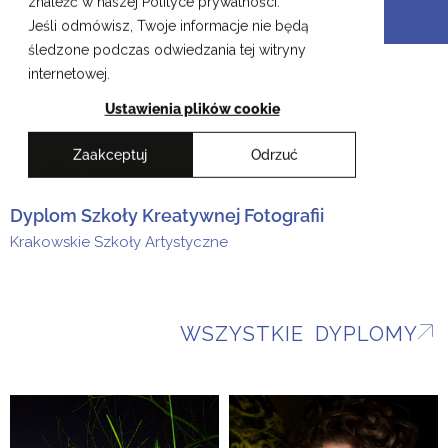
znaleźć w naszej Polityce prywatności.
Przejdź
Krakowskie Szkoły Artystyczne
Jeśli odmówisz, Twoje informacje nie będą
do
śledzone podczas odwiedzania tej witryny
treści
EN
internetowej.
Ustawienia plików cookie
Zaakceptuj
Odrzuć
Stelle Debreova
Dyplom Szkoły Kreatywnej Fotografii
Krakowskie Szkoły Artystyczne
WSZYSTKIE DYPLOMY