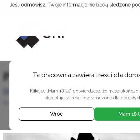
Przejdź
Jeśli odmówisz, Twoje informacje nie będą śledzone pod
do
treści
Paweł Kamiński
Ta pracownia zawiera treści dla doro
Dyplom Szkoły Kreatywnej Fotografii
Klikając „Mam 18 lat” potwierdzasz, że masz ukończone
akceptujesz treści przeznaczone dla dorosłyc
Krakowskie Szkoły Artystyczne
Wróć
Mam 18 l