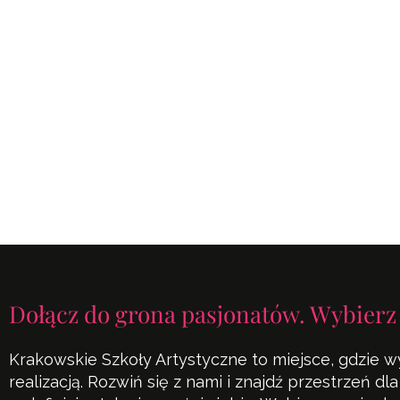
Dołącz do grona pasjonatów. Wybierz
Krakowskie Szkoły Artystyczne to miejsce, gdzie w
realizacją. Rozwiń się z nami i znajdź przestrzeń d