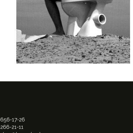
 656-17-26
 266-21-11