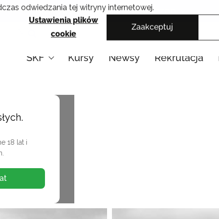
czas odwiedzania tej witryny internetowej.
Krakowskie Szkoły Artystyczne
Ustawienia plików
Zaakceptuj
EN
cookie
SKF
Kursy
Newsy
Rekrutacja
słych.
 18 lat i
h.
at