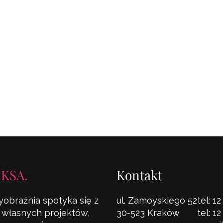
 KSA.
Kontakt
yobraźnia spotyka się z
ul. Zamoyskiego 52
tel:
12
la własnych projektów,
30-523 Kraków
tel:
12