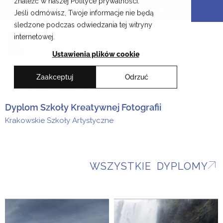
znaleźć w naszej Polityce prywatności.
Przejdź
Krakowskie Szkoły Artystyczne
Jeśli odmówisz, Twoje informacje nie będą
do
śledzone podczas odwiedzania tej witryny
treści
EN
internetowej.
Ustawienia plików cookie
Zaakceptuj
Odrzuć
Paulina Koszut
Dyplom Szkoły Kreatywnej Fotografii
Krakowskie Szkoły Artystyczne
WSZYSTKIE DYPLOMY