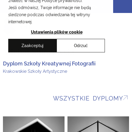
znaleźć w naszej Polityce prywatności.
Przejdź
Krakowskie Szkoły Artystyczne
Jeśli odmówisz, Twoje informacje nie będą
do
śledzone podczas odwiedzania tej witryny
treści
EN
internetowej.
Ustawienia plików cookie
Zaakceptuj
Odrzuć
Michał Smorowski
Dyplom Szkoły Kreatywnej Fotografii
Krakowskie Szkoły Artystyczne
WSZYSTKIE DYPLOMY