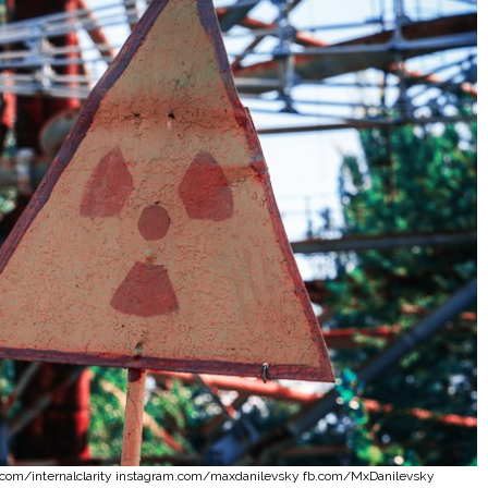
m.com/internalclarity instagram.com/maxdanilevsky fb.com/MxDanilevsky