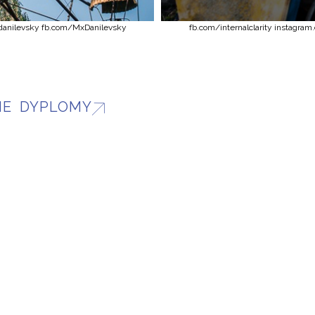
axdanilevsky fb.com/MxDanilevsky
fb.com/internalclarity instagra
IE DYPLOMY