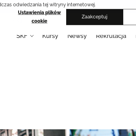
czas odwiedzania tej witryny internetowej.
Krakowskie Szkoły Artystyczne
Ustawienia plików
Zaakceptuj
EN
cookie
SKF
Kursy
Newsy
Rekrutacja