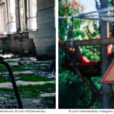
axdanilevsky fb.com/MxDanilevsky
fb.com/internalclarity instagra