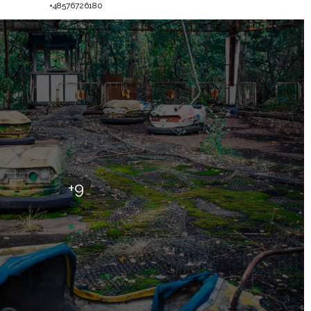
+48576726180
+9