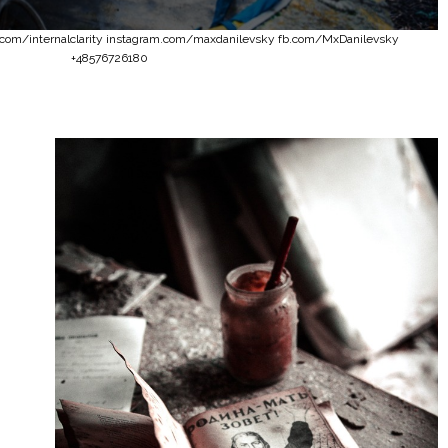
m.com/internalclarity instagram.com/maxdanilevsky fb.com/MxDanilevsky
+48576726180