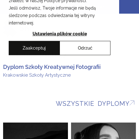
znaleźć w naszej Polityce prywatności.
Przejdź
Krakowskie Szkoły Artystyczne
Jeśli odmówisz, Twoje informacje nie będą
do
śledzone podczas odwiedzania tej witryny
treści
EN
internetowej.
Ustawienia plików cookie
Zaakceptuj
Odrzuć
Mateusz Pielesz
Dyplom Szkoły Kreatywnej Fotografii
Krakowskie Szkoły Artystyczne
WSZYSTKIE DYPLOMY