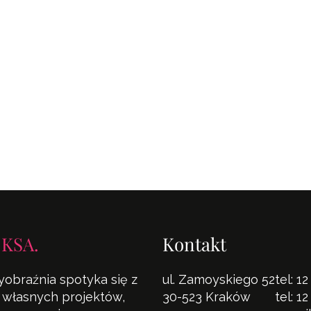
 KSA.
Kontakt
yobraźnia spotyka się z
ul. Zamoyskiego 52
tel:
12
la własnych projektów,
30-523 Kraków
tel:
12