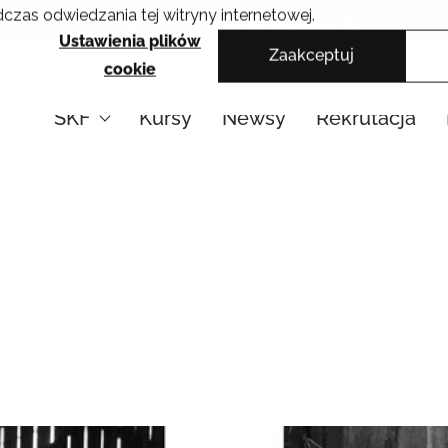
czas odwiedzania tej witryny internetowej.
Krakowskie Szkoły Artystyczne
Ustawienia plików
Zaakceptuj
EN
cookie
SKF
Kursy
Newsy
Rekrutacja