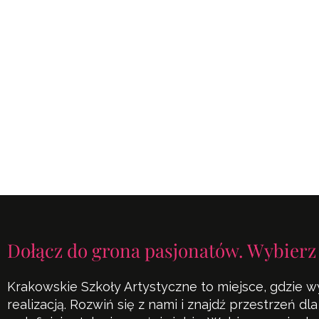
Dołącz do grona pasjonatów. Wybierz
Krakowskie Szkoły Artystyczne to miejsce, gdzie w
realizacją. Rozwiń się z nami i znajdź przestrzeń d