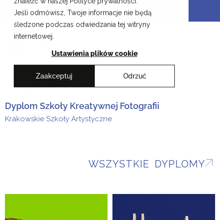
znaleźć w naszej Polityce prywatności.
Przejdź
Krakowskie Szkoły Artystyczne
Jeśli odmówisz, Twoje informacje nie będą
do
śledzone podczas odwiedzania tej witryny
treści
EN
internetowej.
Ustawienia plików cookie
Zaakceptuj
Odrzuć
Magdalena Górska
Dyplom Szkoły Kreatywnej Fotografii
Krakowskie Szkoły Artystyczne
WSZYSTKIE DYPLOMY