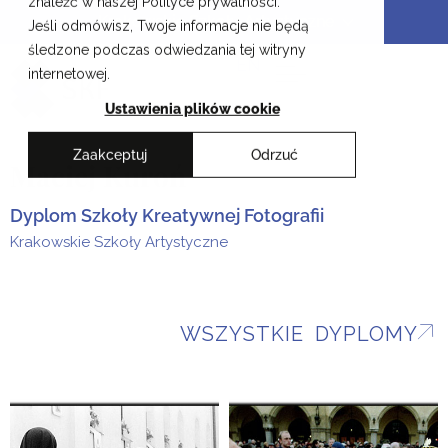
znaleźć w naszej Polityce prywatności.
Przejdź
Krakowskie Szkoły Artystyczne
Jeśli odmówisz, Twoje informacje nie będą
do
śledzone podczas odwiedzania tej witryny
treści
EN
internetowej.
Ustawienia plików cookie
Zaakceptuj
Odrzuć
Maciej Kuroń
Dyplom Szkoły Kreatywnej Fotografii
Krakowskie Szkoły Artystyczne
WSZYSTKIE DYPLOMY