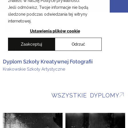
znaleźć w naszej Polityce prywatności.
Przejdź
Krakowskie Szkoły Artystyczne
Jeśli odmówisz, Twoje informacje nie będą
do
śledzone podczas odwiedzania tej witryny
treści
EN
internetowej.
Ustawienia plików cookie
Zaakceptuj
Odrzuć
Katarzyna Szczepan
Dyplom Szkoły Kreatywnej Fotografii
Krakowskie Szkoły Artystyczne
WSZYSTKIE DYPLOMY