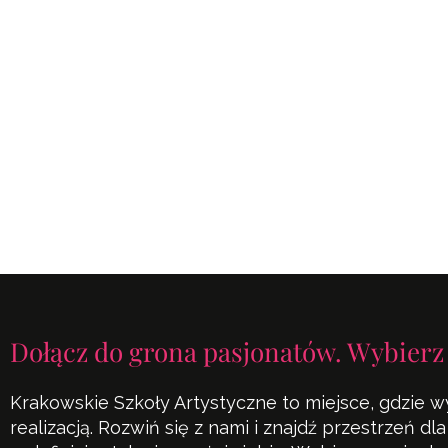
Dołącz do grona pasjonatów. Wybierz
Krakowskie Szkoły Artystyczne to miejsce, gdzie w
realizacją. Rozwiń się z nami i znajdź przestrzeń d