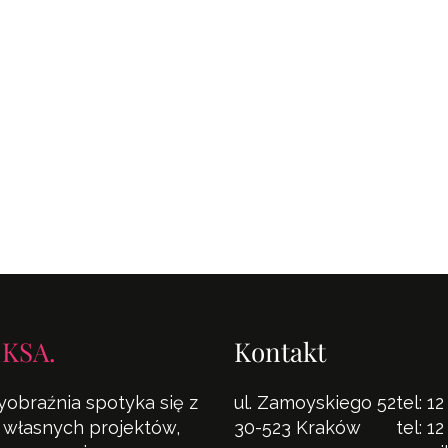
 KSA.
Kontakt
yobraźnia spotyka się z
ul. Zamoyskiego 52
tel:
12
la własnych projektów,
30-523 Kraków
tel:
12