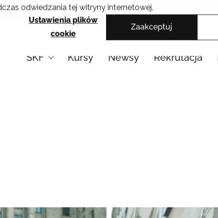
czas odwiedzania tej witryny internetowej.
Krakowskie Szkoły Artystyczne
Ustawienia plików
Zaakceptuj
EN
cookie
SKF
Kursy
Newsy
Rekrutacja