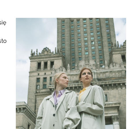
się
sto