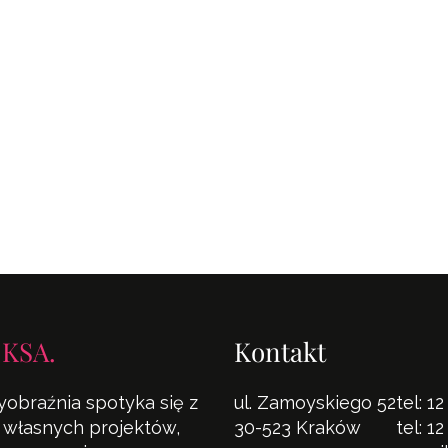
 KSA.
Kontakt
yobraźnia spotyka się z
ul. Zamoyskiego 52
tel:
12
la własnych projektów,
30-523 Kraków
tel:
12