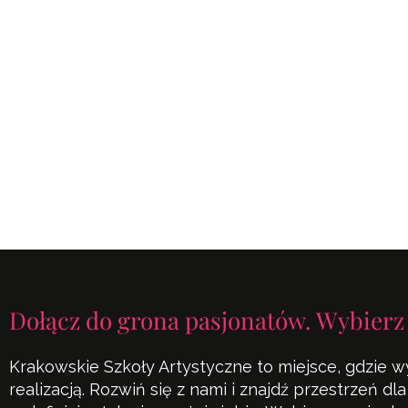
Dołącz do grona pasjonatów. Wybierz
Krakowskie Szkoły Artystyczne to miejsce, gdzie w
realizacją. Rozwiń się z nami i znajdź przestrzeń d