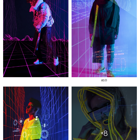
a10
+8