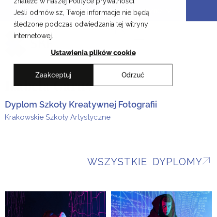
znaleźć w naszej Polityce prywatności.
Przejdź
Krakowskie Szkoły Artystyczne
Jeśli odmówisz, Twoje informacje nie będą
do
śledzone podczas odwiedzania tej witryny
treści
EN
internetowej.
Ustawienia plików cookie
Zaakceptuj
Odrzuć
Izabela Garus
Dyplom Szkoły Kreatywnej Fotografii
Krakowskie Szkoły Artystyczne
WSZYSTKIE DYPLOMY