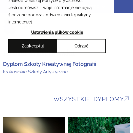
znaleźć w naszej Polityce prywatności.
Przejdź
Krakowskie Szkoły Artystyczne
Jeśli odmówisz, Twoje informacje nie będą
do
śledzone podczas odwiedzania tej witryny
treści
EN
internetowej.
Ustawienia plików cookie
Zaakceptuj
Odrzuć
Iwona Wincławska
Dyplom Szkoły Kreatywnej Fotografii
Krakowskie Szkoły Artystyczne
WSZYSTKIE DYPLOMY