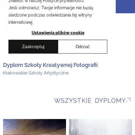
znaleźć w naszej Polityce prywatności.
Przejdź
Krakowskie Szkoły Artystyczne
Jeśli odmówisz, Twoje informacje nie będą
do
śledzone podczas odwiedzania tej witryny
treści
EN
internetowej.
Ustawienia plików cookie
Zaakceptuj
Odrzuć
Gaja Roszkowska
Dyplom Szkoły Kreatywnej Fotografii
Krakowskie Szkoły Artystyczne
WSZYSTKIE DYPLOMY