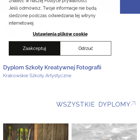
znaleźć w naszej Polityce prywatności.
Przejdź
Krakowskie Szkoły Artystyczne
Jeśli odmówisz, Twoje informacje nie będą
do
śledzone podczas odwiedzania tej witryny
treści
EN
internetowej.
Ustawienia plików cookie
Zaakceptuj
Odrzuć
Ewa Bilan-Stoch
Dyplom Szkoły Kreatywnej Fotografii
Krakowskie Szkoły Artystyczne
WSZYSTKIE DYPLOMY