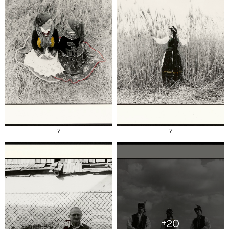
?
?
+20