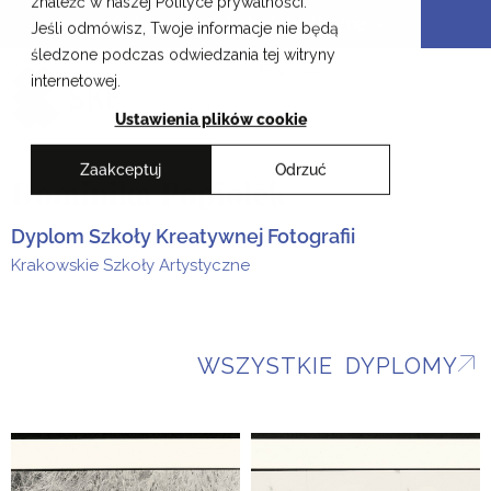
znaleźć w naszej Polityce prywatności.
Przejdź
Krakowskie Szkoły Artystyczne
Jeśli odmówisz, Twoje informacje nie będą
do
śledzone podczas odwiedzania tej witryny
treści
EN
internetowej.
Ustawienia plików cookie
Zaakceptuj
Odrzuć
Dominika Popiołek
Dyplom Szkoły Kreatywnej Fotografii
Krakowskie Szkoły Artystyczne
WSZYSTKIE DYPLOMY