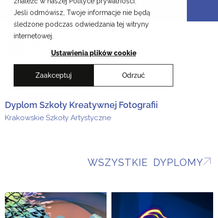
znaleźć w naszej Polityce prywatności.
Przejdź
Krakowskie Szkoły Artystyczne
Jeśli odmówisz, Twoje informacje nie będą
do
śledzone podczas odwiedzania tej witryny
treści
EN
internetowej.
Ustawienia plików cookie
Zaakceptuj
Odrzuć
Anna Pietruszka
Dyplom Szkoły Kreatywnej Fotografii
Krakowskie Szkoły Artystyczne
WSZYSTKIE DYPLOMY