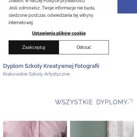
znaleźć w naszej Polityce prywatności.
Przejdź
Krakowskie Szkoły Artystyczne
Jeśli odmówisz, Twoje informacje nie będą
do
śledzone podczas odwiedzania tej witryny
treści
EN
internetowej.
Ustawienia plików cookie
Zaakceptuj
Odrzuć
Andre Babaghasheh
Dyplom Szkoły Kreatywnej Fotografii
Krakowskie Szkoły Artystyczne
WSZYSTKIE DYPLOMY