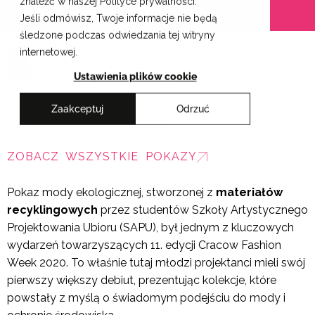
znaleźć w naszej Polityce prywatności.
Przejdź
Krakowskie Szkoły Artystyczne
Jeśli odmówisz, Twoje informacje nie będą
do
śledzone podczas odwiedzania tej witryny
treści
internetowej.
EN
Ustawienia plików cookie
Zaakceptuj
Odrzuć
No Waste Show 2020
ZOBACZ WSZYSTKIE POKAZY
Pokaz mody ekologicznej, stworzonej z
materiałów
recyklingowych
przez studentów Szkoły Artystycznego
Projektowania Ubioru (SAPU), był jednym z kluczowych
wydarzeń towarzyszących 11. edycji Cracow Fashion
Week 2020. To właśnie tutaj młodzi projektanci mieli swój
pierwszy większy debiut, prezentując kolekcje, które
powstały z myślą o świadomym podejściu do mody i