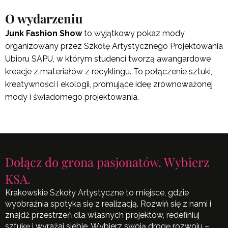
O wydarzeniu
Junk Fashion Show
to wyjątkowy pokaz mody
organizowany przez Szkołę Artystycznego Projektowania
Ubioru SAPU, w którym studenci tworzą awangardowe
kreacje z materiałów z recyklingu. To połączenie sztuki,
kreatywności i ekologii, promujące ideę zrównoważonej
mody i świadomego projektowania.
Dołącz do grona pasjonatów. Wybierz
KSA.
Krakowskie Szkoły Artystyczne to miejsce, gdzie
wyobraźnia spotyka się z realizacją. Rozwiń się z nami i
znajdź przestrzeń dla własnych projektów, redefiniuj
sztukę i wyrażaj siebie. Wybierz swoją drogę rozwoju –