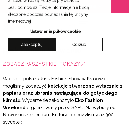
znaleźć w naszej Polityce prywatności.
Przejdź
Krakowskie Szkoły Artystyczne
Jeśli odmówisz, Twoje informacje nie będą
do
śledzone podczas odwiedzania tej witryny
treści
internetowej.
EN
Ustawienia plików cookie
Zaakceptuj
Odrzuć
Junk Fashion Show 2016
ZOBACZ WSZYSTKIE POKAZY
W czasie pokazu Junk Fashion Show w Krakowie
mogliśmy zobaczyć
kolekcje stworzone wyłącznie z
papieru oraz ubrania nawiązujące do gotyckiego
klimatu
. Wydarzenie zakończyło
Eko Fashion
Weekend
organizowany przez SAPU. Na wybiegu w
Nowohuckim Centrum Kultury zobaczyliśmy aż 300
sylwetek.