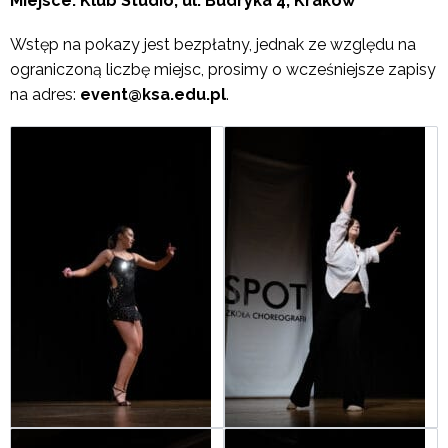
Miejsce: Klub Studio, ul. Budryka 4, Kraków
Wstęp na pokazy jest bezpłatny, jednak ze względu na
ograniczoną liczbę miejsc, prosimy o wcześniejsze zapisy
na adres:
event@ksa.edu.pl
.