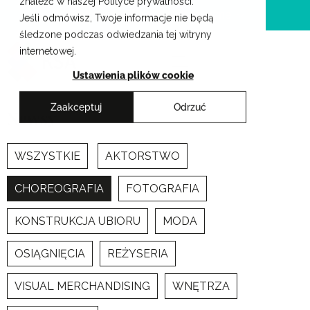
znaleźć w naszej Polityce prywatności.
Przejdź
Krakowskie Szkoły Artystyczne
Jeśli odmówisz, Twoje informacje nie będą
do
śledzone podczas odwiedzania tej witryny
treści
internetowej.
Ustawienia plików cookie
Zaakceptuj
Odrzuć
Newsy
WSZYSTKIE
AKTORSTWO
CHOREOGRAFIA
FOTOGRAFIA
KONSTRUKCJA UBIORU
MODA
OSIĄGNIĘCIA
REŻYSERIA
VISUAL MERCHANDISING
WNĘTRZA