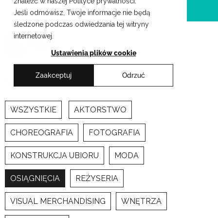
znaleźć w naszej Polityce prywatności.
Przejdź
Krakowskie Szkoły Artystyczne
Jeśli odmówisz, Twoje informacje nie będą
do
śledzone podczas odwiedzania tej witryny
treści
internetowej.
Ustawienia plików cookie
Zaakceptuj
Odrzuć
Newsy
WSZYSTKIE
AKTORSTWO
CHOREOGRAFIA
FOTOGRAFIA
KONSTRUKCJA UBIORU
MODA
OSIĄGNIĘCIA
REŻYSERIA
VISUAL MERCHANDISING
WNĘTRZA