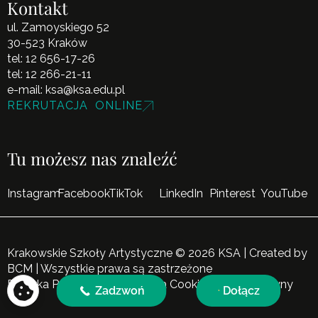
Kontakt
ul. Zamoyskiego 52
30-523 Kraków
tel:
12 656-17-26
tel:
12 266-21-11
e-mail:
ksa@ksa.edu.pl
REKRUTACJA ONLINE
Tu możesz nas znaleźć
Instagram
Facebook
TikTok
LinkedIn
Pinterest
YouTube
Krakowskie Szkoły Artystyczne © 2026 KSA | Created by
BCM
| Wszystkie prawa są zastrzeżone
Polityka Prywatności
|
Polityka Cookies
|
Mapa Witryny
Zadzwoń
Dołącz