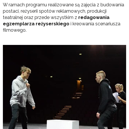
W ramach programu realizowane są zajęcia z budowania
postaci, reżyserii spotów reklamowych, produkcji
teatralnej oraz przede wszystkim z
redagowania
egzemplarza reżyserskiego
i kreowania scenariusza
filmowego.