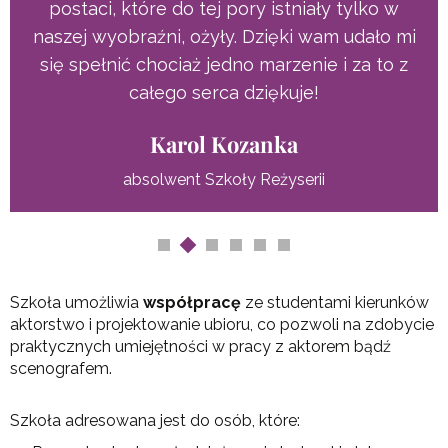
iały tylko w
 wam udało mi
nie i za to z
e!
rii
Szkoła umożliwia
współpracę
ze studentami kierunków
aktorstwo i projektowanie ubioru, co pozwoli na zdobycie
praktycznych umiejętności w pracy z aktorem bądź
scenografem.
Szkoła adresowana jest do osób, które: