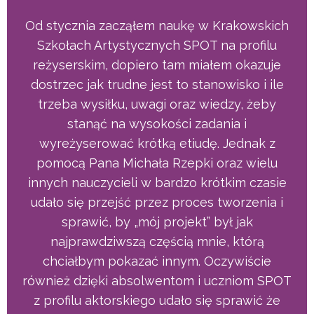
 Krakowskich
Chodząc do Szkoły Reżyserii, 
na profilu
Michał, nauczyłem się pr
łem okazuje
myślenia scenicznego. Mic
nowisko i ile
pomagał nam ubierać nasz
iedzy, żeby
realizację na scenie, dają
ania i
teoretyczne podstawy do s
. Jednak z
pracy. Bardzo duża wiedza na t
oraz wielu
i dobra intuicja. Polecam u
ótkim czasie
Michała tego zawo
 tworzenia i
Mateusz Figie
był jak
e, którą
absolwent Szkoły Reżys
czywiście
uczniom SPOT
ę sprawić że