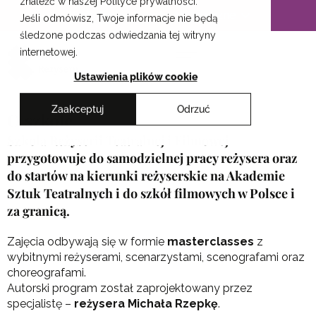
znaleźć w naszej Polityce prywatności.
Przejdź
Krakowskie Szkoły Artystyczne
Jeśli odmówisz, Twoje informacje nie będą
do
śledzone podczas odwiedzania tej witryny
treści
internetowej.
Ustawienia plików cookie
Zaakceptuj
Odrzuć
O szkole
Szkoła Reżyserii Teatralnej i Filmowej
przygotowuje do samodzielnej pracy reżysera oraz
do startów na kierunki reżyserskie na Akademie
Sztuk Teatralnych i do szkół filmowych w Polsce i
za granicą.
Zajęcia odbywają się w formie
masterclasses
z
wybitnymi reżyserami, scenarzystami, scenografami oraz
choreografami.
Autorski program został zaprojektowany przez
specjalistę –
reżysera Michała Rzepkę
.