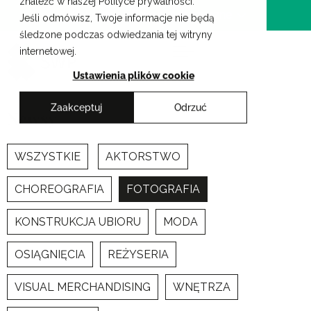
znaleźć w naszej Polityce prywatności.
Przejdź
Krakowskie Szkoły Artystyczne
Jeśli odmówisz, Twoje informacje nie będą
do
śledzone podczas odwiedzania tej witryny
treści
internetowej.
Ustawienia plików cookie
Zaakceptuj
Odrzuć
Newsy
WSZYSTKIE
AKTORSTWO
CHOREOGRAFIA
FOTOGRAFIA
KONSTRUKCJA UBIORU
MODA
OSIĄGNIĘCIA
REŻYSERIA
VISUAL MERCHANDISING
WNĘTRZA