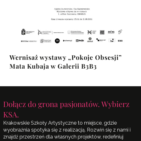
Wernisaż wystawy „Pokoje Obsesji”
Mata Kubaja w Galerii B3B3
Dołącz do grona pasjonatów. Wybierz
KSA.
Krakowskie Szkoły Artystyczne to miejsce, gdzie
wyobraźnia spotyka się z realizacją. Rozwiń się z nami i
znajdź przestrzeń dla własnych projektów, redefiniuj