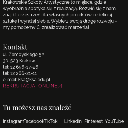
Krakowskie Szkoły Artystyczne to miejsce, gdzie
wyobraźnia spotyka się z realizacją. Rozwiń się z nami i
znajdź przestrzeń dla własnych projektów, redefiniuj
sztukę i wyrażaj siebie. Wybierz swoją drogę rozwoju –
my pomożemy Ci zrealizować marzenia!
Kontakt
ul. Zamoyskiego 52
30-523 Kraków
tel:
12 656-17-26
tel:
12 266-21-11
e-mail:
ksa@ksa.edu.pl
REKRUTACJA ONLINE
Tu możesz nas znaleźć
Instagram
Facebook
TikTok
LinkedIn
Pinterest
YouTube