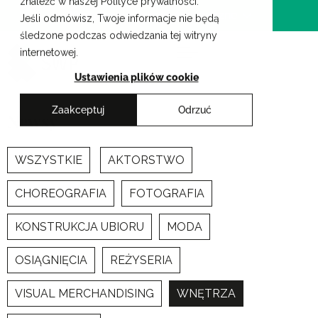
znaleźć w naszej Polityce prywatności.
Przejdź
Krakowskie Szkoły Artystyczne
Jeśli odmówisz, Twoje informacje nie będą
do
śledzone podczas odwiedzania tej witryny
treści
internetowej.
Ustawienia plików cookie
Zaakceptuj
Odrzuć
Newsy
WSZYSTKIE
AKTORSTWO
CHOREOGRAFIA
FOTOGRAFIA
KONSTRUKCJA UBIORU
MODA
OSIĄGNIĘCIA
REŻYSERIA
VISUAL MERCHANDISING
WNĘTRZA