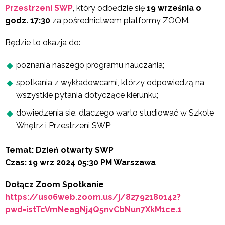
Przestrzeni SWP
, który odbędzie się
19 września o
godz. 17:30
za pośrednictwem platformy ZOOM.
Będzie to okazja do:
poznania naszego programu nauczania;
spotkania z wykładowcami, którzy odpowiedzą na
wszystkie pytania dotyczące kierunku;
dowiedzenia się, dlaczego warto studiować w Szkole
Wnętrz i Przestrzeni SWP;
Temat: Dzień otwarty SWP
Czas: 19 wrz 2024 05:30 PM Warszawa
Dołącz Zoom Spotkanie
https://us06web.zoom.us/j/82792180142?
pwd=istTcVmNeagNj4Q5nvCbNun7XkM1ce.1