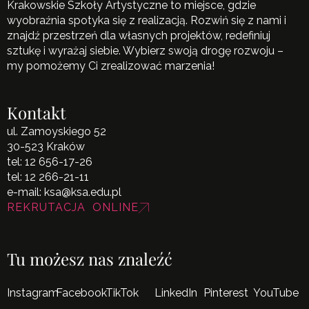
Krakowskie Szkoły Artystyczne to miejsce, gdzie
wyobraźnia spotyka się z realizacją. Rozwiń się z nami i
znajdź przestrzeń dla własnych projektów, redefiniuj
sztukę i wyrażaj siebie. Wybierz swoją drogę rozwoju –
my pomożemy Ci zrealizować marzenia!
Kontakt
ul. Zamoyskiego 52
30-523 Kraków
tel:
12 656-17-26
tel:
12 266-21-11
e-mail:
ksa@ksa.edu.pl
REKRUTACJA ONLINE
Tu możesz nas znaleźć
Instagram
Facebook
TikTok
LinkedIn
Pinterest
YouTube