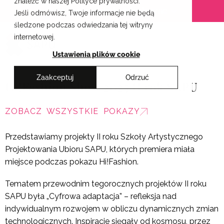
znaleźć w naszej Polityce prywatności.
Przejdź
Krakowskie Szkoły Artystyczne
Jeśli odmówisz, Twoje informacje nie będą
do
śledzone podczas odwiedzania tej witryny
treści
internetowej.
Ustawienia plików cookie
Zaakceptuj
Odrzuć
Hi!Fashion Show 2025 II rok SAPU
ZOBACZ WSZYSTKIE POKAZY
Przedstawiamy projekty II roku Szkoły Artystycznego
Projektowania Ubioru SAPU, których premiera miała
miejsce podczas pokazu Hi!Fashion.
Tematem przewodnim tegorocznych projektów II roku
SAPU była „Cyfrowa adaptacja” – refleksja nad
indywidualnym rozwojem w obliczu dynamicznych zmian
technologicznych. Inspiracje sięgały od kosmosu, przez