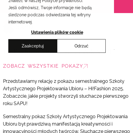
znaleźć w naszej Polityce prywatności.
Przejdź
Krakowskie Szkoły Artystyczne
Jeśli odmówisz, Twoje informacje nie będą
do
śledzone podczas odwiedzania tej witryny
treści
internetowej.
Ustawienia plików cookie
Zaakceptuj
Odrzuć
Hi!Fashion Show 2025 I rok SAPU
ZOBACZ WSZYSTKIE POKAZY
Przedstawiamy relację z pokazu semestralnego Szkoły
Artystycznego Projektowania Ubioru – Hi!Fashion 2025.
Zobaczcie, jakie projekty stworzyli słuchacze pierwszego
roku SAPU!
Semestralny pokaz Szkoły Artystycznego Projektowania
Ubioru był prawdziwą manifestacją kreatywności i
innowacyjności młodych twórców. Słuchacze pierwszego