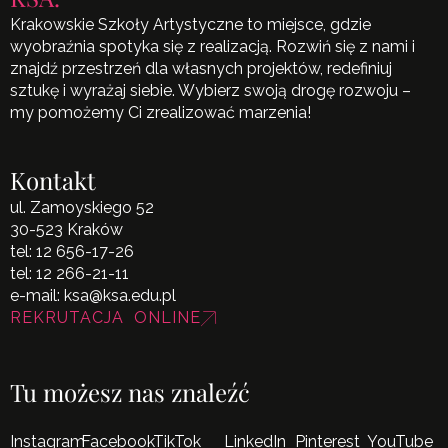
Krakowskie Szkoły Artystyczne to miejsce, gdzie
wyobraźnia spotyka się z realizacją. Rozwiń się z nami i
znajdź przestrzeń dla własnych projektów, redefiniuj
sztukę i wyrażaj siebie. Wybierz swoją drogę rozwoju –
my pomożemy Ci zrealizować marzenia!
Kontakt
ul. Zamoyskiego 52
30-523 Kraków
tel:
12 656-17-26
tel:
12 266-21-11
e-mail:
ksa@ksa.edu.pl
REKRUTACJA ONLINE
Tu możesz nas znaleźć
Instagram
Facebook
TikTok
LinkedIn
Pinterest
YouTube