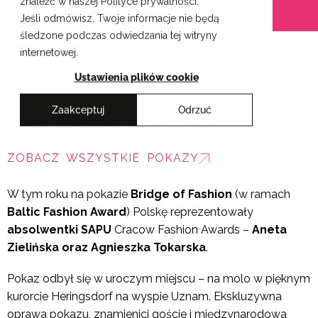
znaleźć w naszej Polityce prywatności.
Przejdź
Krakowskie Szkoły Artystyczne
Jeśli odmówisz, Twoje informacje nie będą
do
śledzone podczas odwiedzania tej witryny
treści
internetowej.
EN
Ustawienia plików cookie
Zaakceptuj
Odrzuć
Baltic Fashion Award 2010
ZOBACZ WSZYSTKIE POKAZY
W tym roku na pokazie
Bridge of Fashion
(w ramach
Baltic Fashion Award
) Polskę reprezentowały
absolwentki SAPU
Cracow Fashion Awards –
Aneta
Zielińska oraz Agnieszka Tokarska
.
Pokaz odbył się w uroczym miejscu – na molo w pięknym
kurorcie Heringsdorf na wyspie Uznam. Ekskluzywna
oprawa pokazu, znamienici goście i międzynarodowa