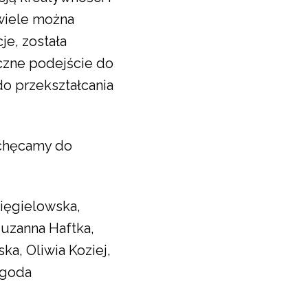
wiele można
je, została
czne podejście do
o przekształcania
achęcamy do
zięgielowska,
Zuzanna Haftka,
a, Oliwia Koziej,
agoda