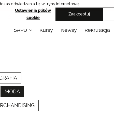
czas odwiedzania tej witryny internetowej.
Krakowskie Szkoły Artystyczne
Ustawienia plików
Zaakceptuj
cookie
SAPU
Kursy
Newsy
Rekrutacja
GRAFIA
MODA
ERCHANDISING