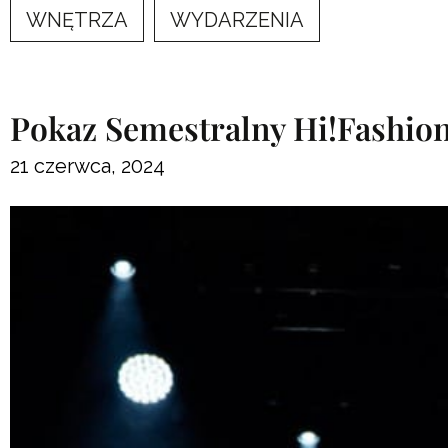
WNĘTRZA
WYDARZENIA
Pokaz Semestralny Hi!Fashion
21 czerwca, 2024