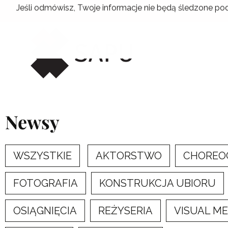
Przejdź
Jeśli odmówisz, Twoje informacje nie będą śledzone pod
do
treści
Newsy
WSZYSTKIE
AKTORSTWO
CHOREO
FOTOGRAFIA
KONSTRUKCJA UBIORU
OSIĄGNIĘCIA
REŻYSERIA
VISUAL M