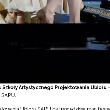
o
Szkoły Artystycznego Projektowania Ubioru –
u SAPU.
ktowania Ubioru SAPU był prawdziwą manifestac