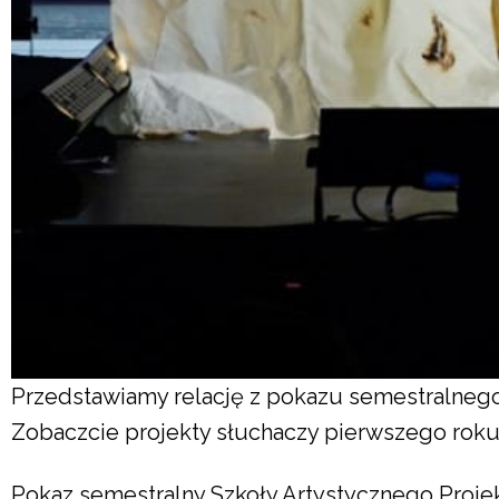
Przedstawiamy relację z pokazu semestralneg
Zobaczcie projekty słuchaczy pierwszego rok
Pokaz semestralny Szkoły Artystycznego Proje