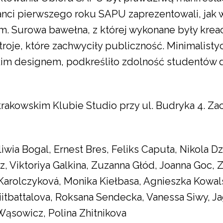
anci pierwszego roku SAPU zaprezentowali, jak 
m. Surowa bawełna, z której wykonane były kreac
oje, które zachwyciły publiczność. Minimalisty
im designem, podkreśliło zdolność studentów d
krakowskim Klubie Studio przy ul. Budryka 4. Z
liwia Bogal, Ernest Bres, Feliks Caputa, Nikola D
, Viktoriya Galkina, Zuzanna Głód, Joanna Goc, 
arolczyková, Monika Kiełbasa, Agnieszka Kowalsk
iitbattalova, Roksana Sendecka, Vanessa Siwy, J
 Wąsowicz, Polina Zhitnikova