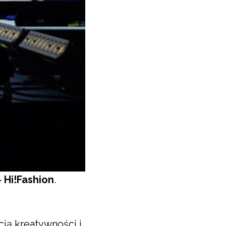
 Hi!Fashion
.
ją kreatywności i