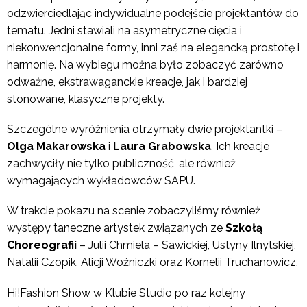
odzwierciedlając indywidualne podejście projektantów do
tematu. Jedni stawiali na asymetryczne cięcia i
niekonwencjonalne formy, inni zaś na elegancką prostotę i
harmonię. Na wybiegu można było zobaczyć zarówno
odważne, ekstrawaganckie kreacje, jak i bardziej
stonowane, klasyczne projekty.
Szczególne wyróżnienia otrzymały dwie projektantki –
Olga Makarowska
i
Laura Grabowska
. Ich kreacje
zachwyciły nie tylko publiczność, ale również
wymagających wykładowców SAPU.
W trakcie pokazu na scenie zobaczyliśmy również
występy taneczne artystek związanych ze
Szkołą
Choreografii
– Julii Chmiela – Sawickiej, Ustyny Ilnytskiej,
Natalii Czopik, Alicji Woźniczki oraz Kornelii Truchanowicz.
Hi!Fashion Show w Klubie Studio po raz kolejny