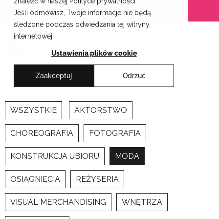
znaleźć w naszej Polityce prywatności.
Przejdź
Krakowskie Szkoły Artystyczne
Jeśli odmówisz, Twoje informacje nie będą
do
śledzone podczas odwiedzania tej witryny
treści
internetowej.
Ustawienia plików cookie
Zaakceptuj
Odrzuć
Newsy
WSZYSTKIE
AKTORSTWO
CHOREOGRAFIA
FOTOGRAFIA
KONSTRUKCJA UBIORU
MODA
OSIĄGNIĘCIA
REŻYSERIA
VISUAL MERCHANDISING
WNĘTRZA