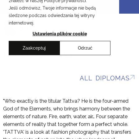
znaleźć w naszej Polityce prywatności.
Skip
Cracow School of Art & Fashion Design
Jeśli odmówisz, Twoje informacje nie będą
to
śledzone podczas odwiedzania tej witryny
content
PL
internetowej.
Ustawienia plików cookie
Zaakceptuj
Odrzuć
Urszula Jaworska
ALL DIPLOMAS
"Who exactly is the titular Tattva? He is the four-armed
God of the Elements, who brings harmony between the
elements of nature. Fire, earth, water, air… Four separate
elements of reality that together form a perfect whole.
'TATTVA' is a look at fashion photography that transfers