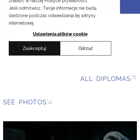
znaleźć w naszej Polityce prywatności.
Skip
Cracow School of Art & Fashion Design
Jeśli odmówisz, Twoje informacje nie będą
to
śledzone podczas odwiedzania tej witryny
content
PL
internetowej.
Ustawienia plików cookie
Zaakceptuj
Odrzuć
Rafał Stanek
ALL DIPLOMAS
SEE PHOTOS