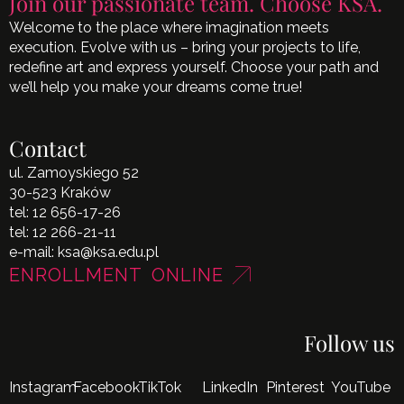
Join our passionate team. Choose KSA.
Welcome to the place where imagination meets
execution. Evolve with us – bring your projects to life,
redefine art and express yourself. Choose your path and
we’ll help you make your dreams come true!
Contact
ul. Zamoyskiego 52
30-523 Kraków
tel:
12 656-17-26
tel:
12 266-21-11
e-mail:
ksa@ksa.edu.pl
ENROLLMENT ONLINE
Follow us
Instagram
Facebook
TikTok
LinkedIn
Pinterest
YouTube