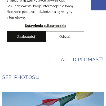
znaleźć w naszej Polityce prywatności.
Skip
Cracow School of Art & Fashion Design
Jeśli odmówisz, Twoje informacje nie będą
to
śledzone podczas odwiedzania tej witryny
content
PL
internetowej.
Ustawienia plików cookie
Zaakceptuj
Odrzuć
Ola Maczugowska
ALL DIPLOMAS
SEE PHOTOS