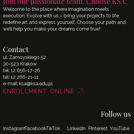
Join our passionate team. Choose KSA.
Welcome to the place where imagination meets
execution. Evolve with us – bring your projects to life,
redefine art and express yourself. Choose your path and
we’ll help you make your dreams come true!
Contact
ul. Zamoyskiego 52
30-523 Kraków
tel:
12 656-17-26
tel:
12 266-21-11
e-mail:
ksa@ksa.edu.pl
ENROLLMENT ONLINE
Follow us
Instagram
Facebook
TikTok
LinkedIn
Pinterest
YouTube