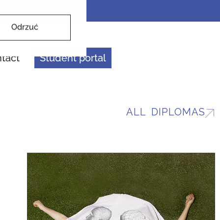
Odrzuć
tact
Student portal
ALL DIPLOMAS