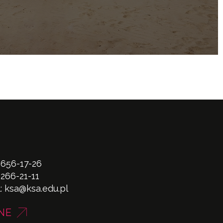
 656-17-26
 266-21-11
l:
ksa@ksa.edu.pl
NE