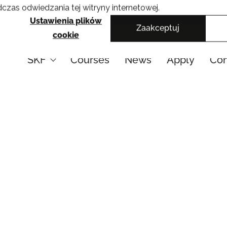
czas odwiedzania tej witryny internetowej.
Cracow School of Art & Fashion Design
Ustawienia plików
Zaakceptuj
PL
cookie
SKF
Courses
News
Apply
Con