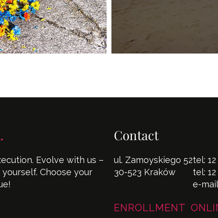
.
Contact
cution. Evolve with us –
ul. Zamoyskiego 52
tel:
12
s yourself. Choose your
30-523 Kraków
tel:
12
ue!
e-mai
ENROLLMENT ONLI