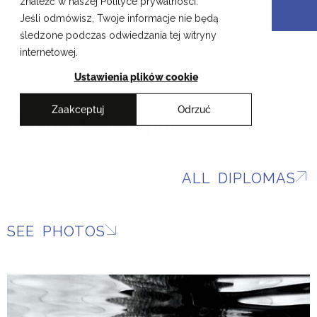
znaleźć w naszej Polityce prywatności.
Skip
Cracow School of Art & Fashion Design
Jeśli odmówisz, Twoje informacje nie będą
to
śledzone podczas odwiedzania tej witryny
content
PL
internetowej.
Ustawienia plików cookie
Zaakceptuj
Odrzuć
Marina Krasnopolska
ALL DIPLOMAS
SEE PHOTOS