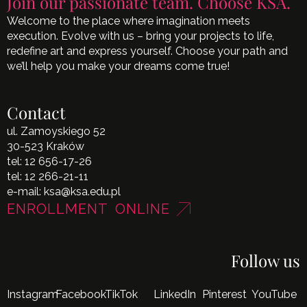
Join our passionate team. Choose KSA.
Welcome to the place where imagination meets
execution. Evolve with us – bring your projects to life,
redefine art and express yourself. Choose your path and
we’ll help you make your dreams come true!
Contact
ul. Zamoyskiego 52
30-523 Kraków
tel:
12 656-17-26
tel:
12 266-21-11
e-mail:
ksa@ksa.edu.pl
ENROLLMENT ONLINE
Follow us
Instagram
Facebook
TikTok
LinkedIn
Pinterest
YouTube