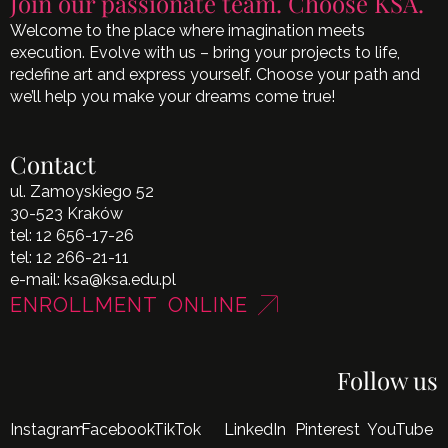
Join our passionate team. Choose KSA.
Welcome to the place where imagination meets
execution. Evolve with us – bring your projects to life,
redefine art and express yourself. Choose your path and
we’ll help you make your dreams come true!
Contact
ul. Zamoyskiego 52
30-523 Kraków
tel:
12 656-17-26
tel:
12 266-21-11
e-mail:
ksa@ksa.edu.pl
ENROLLMENT ONLINE
Follow us
Instagram
Facebook
TikTok
LinkedIn
Pinterest
YouTube