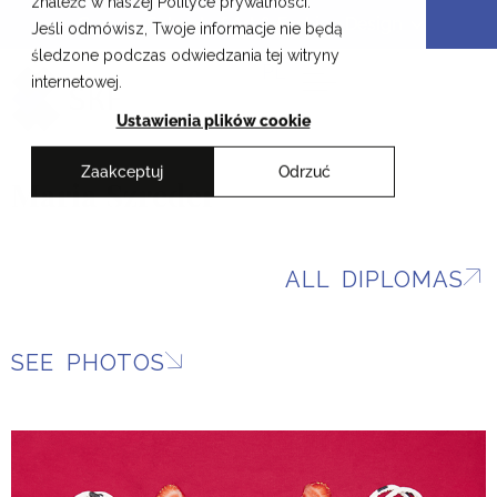
znaleźć w naszej Polityce prywatności.
Skip
Cracow School of Art & Fashion Design
Jeśli odmówisz, Twoje informacje nie będą
to
śledzone podczas odwiedzania tej witryny
content
PL
internetowej.
Ustawienia plików cookie
Zaakceptuj
Odrzuć
Maria Szreder
ALL DIPLOMAS
SEE PHOTOS