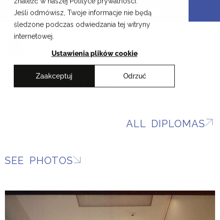
znaleźć w naszej Polityce prywatności.
Skip
Cracow School of Art & Fashion Design
Jeśli odmówisz, Twoje informacje nie będą
to
śledzone podczas odwiedzania tej witryny
content
PL
internetowej.
Ustawienia plików cookie
Zaakceptuj
Odrzuć
Katarzyna Włoch
ALL DIPLOMAS
SEE PHOTOS