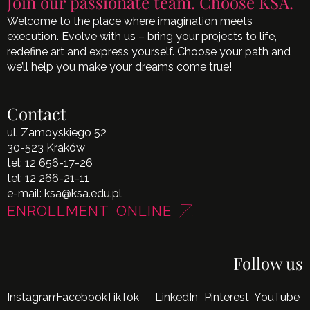
Join our passionate team. Choose KSA.
Welcome to the place where imagination meets
execution. Evolve with us – bring your projects to life,
redefine art and express yourself. Choose your path and
we’ll help you make your dreams come true!
Contact
ul. Zamoyskiego 52
30-523 Kraków
tel:
12 656-17-26
tel:
12 266-21-11
e-mail:
ksa@ksa.edu.pl
ENROLLMENT ONLINE
Follow us
Instagram
Facebook
TikTok
LinkedIn
Pinterest
YouTube