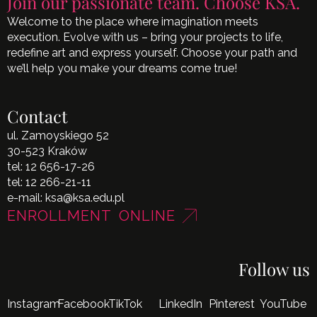
Join our passionate team. Choose KSA.
Welcome to the place where imagination meets
execution. Evolve with us – bring your projects to life,
redefine art and express yourself. Choose your path and
we’ll help you make your dreams come true!
Contact
ul. Zamoyskiego 52
30-523 Kraków
tel:
12 656-17-26
tel:
12 266-21-11
e-mail:
ksa@ksa.edu.pl
ENROLLMENT ONLINE
Follow us
Instagram
Facebook
TikTok
LinkedIn
Pinterest
YouTube