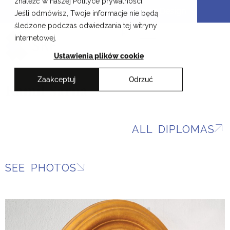
znaleźć w naszej Polityce prywatności.
Skip
Cracow School of Art & Fashion Design
Jeśli odmówisz, Twoje informacje nie będą
to
śledzone podczas odwiedzania tej witryny
content
PL
internetowej.
Ustawienia plików cookie
Zaakceptuj
Odrzuć
Kamil Sarna
ALL DIPLOMAS
SEE PHOTOS