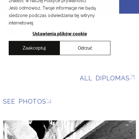
znaleźć w naszej Polityce prywatności.
Skip
Cracow School of Art & Fashion Design
Jeśli odmówisz, Twoje informacje nie będą
to
śledzone podczas odwiedzania tej witryny
content
PL
internetowej.
Ustawienia plików cookie
Zaakceptuj
Odrzuć
Anna Marekwica
ALL DIPLOMAS
SEE PHOTOS