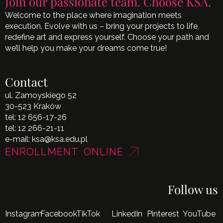
Join our passionate team. Choose KSA.
Welcome to the place where imagination meets
execution. Evolve with us – bring your projects to life,
redefine art and express yourself. Choose your path and
we’ll help you make your dreams come true!
Contact
ul. Zamoyskiego 52
30-523 Kraków
tel:
12 656-17-26
tel:
12 266-21-11
e-mail:
ksa@ksa.edu.pl
ENROLLMENT ONLINE
Follow us
Instagram
Facebook
TikTok
LinkedIn
Pinterest
YouTube