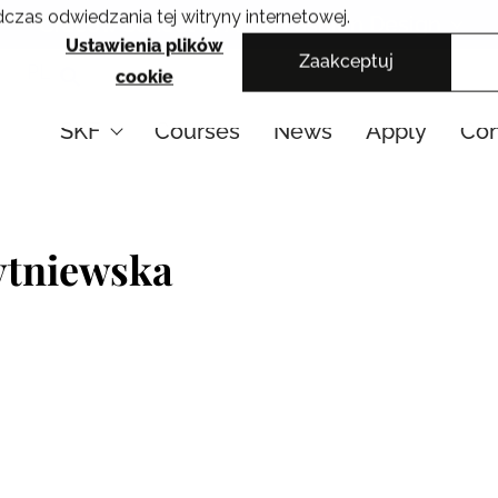
czas odwiedzania tej witryny internetowej.
Cracow School of Art & Fashion Design
Ustawienia plików
Zaakceptuj
PL
cookie
SKF
Courses
News
Apply
Con
ytniewska