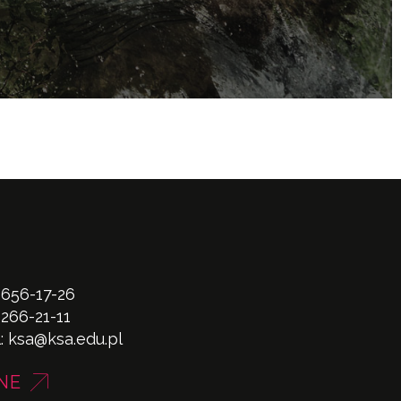
 656-17-26
 266-21-11
l:
ksa@ksa.edu.pl
NE