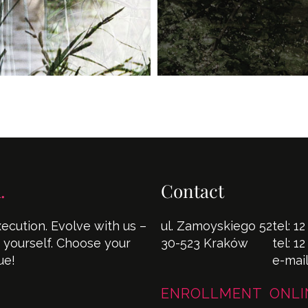
.
Contact
cution. Evolve with us –
ul. Zamoyskiego 52
tel:
12
s yourself. Choose your
30-523 Kraków
tel:
12
ue!
e-mai
ENROLLMENT ONLI