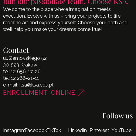
Join our passionate team. Choose KSA.
Welcome to the place where imagination meets
execution. Evolve with us – bring your projects to life,
redefine art and express yourself. Choose your path and
we’ll help you make your dreams come true!
Contact
ul. Zamoyskiego 52
30-523 Kraków
tel:
12 656-17-26
tel:
12 266-21-11
e-mail:
ksa@ksa.edu.pl
ENROLLMENT ONLINE
Follow us
Instagram
Facebook
TikTok
LinkedIn
Pinterest
YouTube