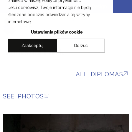
znaleźć w naszej Polityce prywatności.
Skip
Cracow School of Art & Fashion Design
Jeśli odmówisz, Twoje informacje nie będą
to
śledzone podczas odwiedzania tej witryny
content
PL
internetowej.
Ustawienia plików cookie
Zaakceptuj
Odrzuć
Agnieszka Ficek
ALL DIPLOMAS
SEE PHOTOS