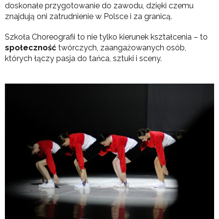
doskonałe przygotowanie do zawodu, dzięki czemu
znajdują oni zatrudnienie w Polsce i za granicą.
Szkoła Choreografii to nie tylko kierunek kształcenia – to
społeczność
twórczych, zaangażowanych osób,
których łączy pasja do tańca, sztuki i sceny.