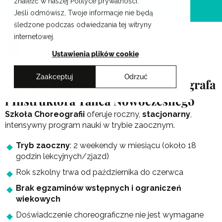
znaleźć w naszej Polityce prywatności.
Przejdź
Krakowskie Szkoły Artystyczne
Jeśli odmówisz, Twoje informacje nie będą
do
śledzone podczas odwiedzania tej witryny
treści
internetowej.
Ustawienia plików cookie
Zaakceptuj
Odrzuć
Uzyskaj dyplom z tytułem Choreografa
i Instruktora Tańca Nowoczesnego
Szkoła Choreografii
oferuje roczny,
stacjonarny
,
intensywny program nauki w trybie zaocznym.
Tryb zaoczny
: 2 weekendy w miesiącu (około 18
godzin lekcyjnych/zjazd)
Rok szkolny trwa od października do czerwca
Brak egzaminów wstępnych i ograniczeń
wiekowych
Doświadczenie choreograficzne nie jest wymagane