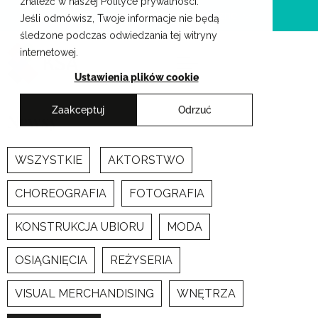
znaleźć w naszej Polityce prywatności.
Przejdź
Krakowskie Szkoły Artystyczne
Jeśli odmówisz, Twoje informacje nie będą
do
śledzone podczas odwiedzania tej witryny
treści
internetowej.
Ustawienia plików cookie
Zaakceptuj
Odrzuć
Newsy
WSZYSTKIE
AKTORSTWO
CHOREOGRAFIA
FOTOGRAFIA
KONSTRUKCJA UBIORU
MODA
OSIĄGNIĘCIA
REŻYSERIA
VISUAL MERCHANDISING
WNĘTRZA