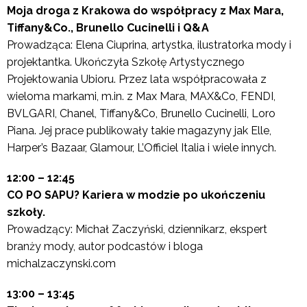
Moja droga z Krakowa do współpracy z Max Mara,
Tiffany&Co., Brunello Cucinelli i Q&A
Prowadząca: Elena Ciuprina, artystka, ilustratorka mody i
projektantka. Ukończyła Szkołę Artystycznego
Projektowania Ubioru. Przez lata współpracowała z
wieloma markami, m.in. z Max Mara, MAX&Co, FENDI,
BVLGARI, Chanel, Tiffany&Co, Brunello Cucinelli, Loro
Piana. Jej prace publikowały takie magazyny jak Elle,
Harper’s Bazaar, Glamour, L’Officiel Italia i wiele innych.
12:00 – 12:45
CO PO SAPU? Kariera w modzie po ukończeniu
szkoły.
Prowadzący: Michał Zaczyński, dziennikarz, ekspert
branży mody, autor podcastów i bloga
michalzaczynski.com
13:00 – 13:45