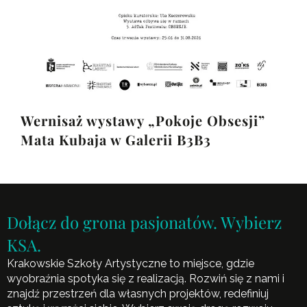
Wernisaż wystawy „Pokoje Obsesji”
Mata Kubaja w Galerii B3B3
Dołącz do grona pasjonatów. Wybierz
KSA.
Krakowskie Szkoły Artystyczne to miejsce, gdzie
wyobraźnia spotyka się z realizacją. Rozwiń się z nami i
znajdź przestrzeń dla własnych projektów, redefiniuj