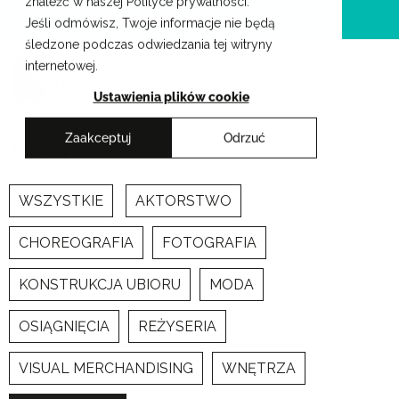
znaleźć w naszej Polityce prywatności.
Przejdź
Krakowskie Szkoły Artystyczne
Jeśli odmówisz, Twoje informacje nie będą
do
śledzone podczas odwiedzania tej witryny
treści
internetowej.
Ustawienia plików cookie
Zaakceptuj
Odrzuć
Newsy
WSZYSTKIE
AKTORSTWO
CHOREOGRAFIA
FOTOGRAFIA
KONSTRUKCJA UBIORU
MODA
OSIĄGNIĘCIA
REŻYSERIA
VISUAL MERCHANDISING
WNĘTRZA