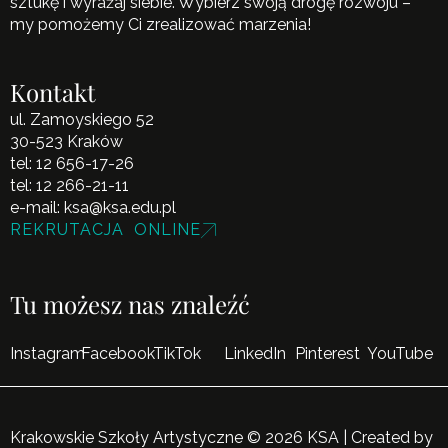
sztukę i wyrażaj siebie. Wybierz swoją drogę rozwoju –
my pomożemy Ci zrealizować marzenia!
Kontakt
ul. Zamoyskiego 52
30-523 Kraków
tel:
12 656-17-26
tel:
12 266-21-11
e-mail:
ksa@ksa.edu.pl
REKRUTACJA ONLINE
Tu możesz nas znaleźć
Instagram
Facebook
TikTok
LinkedIn
Pinterest
YouTube
Krakowskie Szkoły Artystyczne © 2026 KSA | Created by