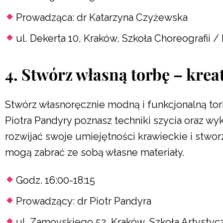
Prowadząca: dr Katarzyna Czyżewska
ul. Dekerta 10, Kraków, Szkoła Choreografii /
4. Stwórz własną torbę – krea
Stwórz własnoręcznie modną i funkcjonalną to
Piotra Pandyry poznasz techniki szycia oraz wy
rozwijać swoje umiejętności krawieckie i stwo
mogą zabrać ze sobą własne materiały.
Godz. 16:00-18:15
Prowadzący: dr Piotr Pandyra
ul. Zamoyskiego 52, Kraków, Szkoła Artystyc