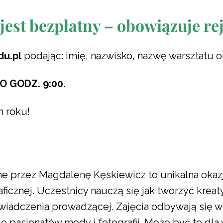
jest bezpłatny – obowiązuje rej
du.pl
podając: imię, nazwisko, nazwę warsztatu o
O GODZ. 9:00.
m roku!
one przez Magdalenę Kęskiewicz to unikalna okaz
ficznej. Uczestnicy nauczą się jak tworzyć kreat
świadczenia prowadzącej. Zajęcia odbywają się w
ie pasjonatów mody i fotografii. Może być to dla