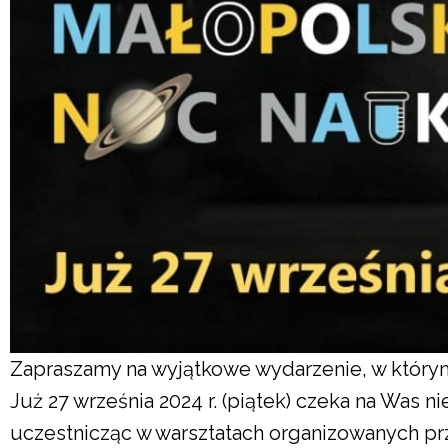
Zapraszamy na wyjątkowe wydarzenie, w którym
Już 27 września 2024 r. (piątek) czeka na Was ni
uczestnicząc w warsztatach organizowanych p