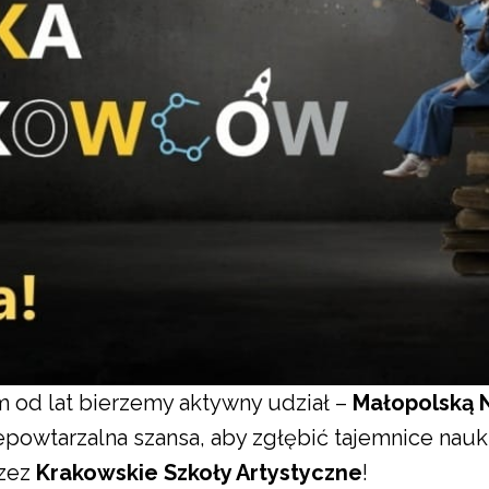
 od lat bierzemy aktywny udział –
Małopolską
epowtarzalna szansa, aby zgłębić tajemnice nauki 
rzez
Krakowskie Szkoły Artystyczne
!