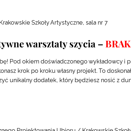
 Krakowskie Szkoły Artystyczne, sala nr 7
tywne warsztaty szycia –
BRAK
rbę! Pod okiem doświadczonego wykładowcy i pr
konasz krok po kroku własny projekt. To doskonał
rzyć unikalny dodatek, który będziesz nosić z du
znego Projektowania Ubioru / Krakowskie Szkoły