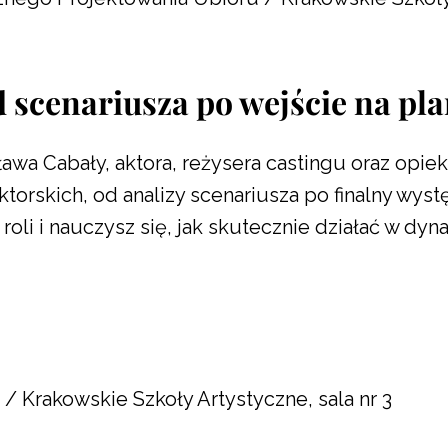
d scenariusza po wejście na pl
ława Cabały, aktora, reżysera castingu oraz opi
torskich, od analizy scenariusza po finalny wys
oli i nauczysz się, jak skutecznie działać w dy
 / Krakowskie Szkoły Artystyczne, sala nr 3