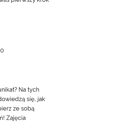
10
nikat? Na tych
dowiedzą się, jak
bierz ze sobą
ń! Zajęcia