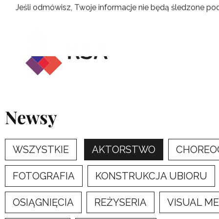
Przejdź
Jeśli odmówisz, Twoje informacje nie będą śledzone pod
do
treści
Newsy
WSZYSTKIE
AKTORSTWO
CHOREO
FOTOGRAFIA
KONSTRUKCJA UBIORU
OSIĄGNIĘCIA
REŻYSERIA
VISUAL M