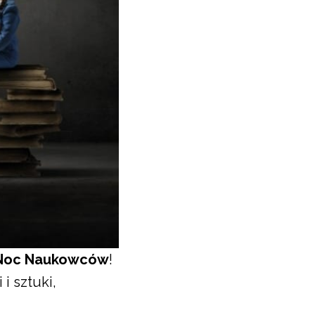
 Noc Naukowców
!
i sztuki,