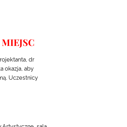
 MIEJSC
ojektanta, dr
a okazja, aby
mą. Uczestnicy
 Artystyczne, sala