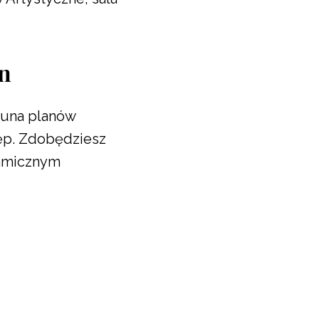
an
ekuna planów
tęp. Zdobędziesz
namicznym