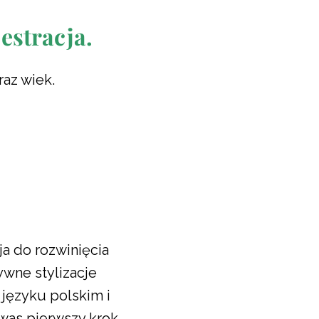
estracja.
raz wiek.
ja do rozwinięcia
ywne stylizacje
 języku polskim i
 was pierwszy krok